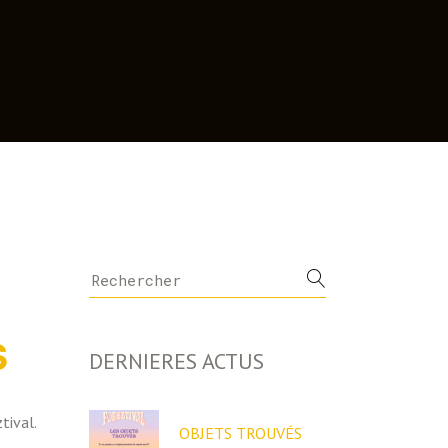
Search
for:
S
DERNIERES ACTUS
tival.
OBJETS TROUVÉS