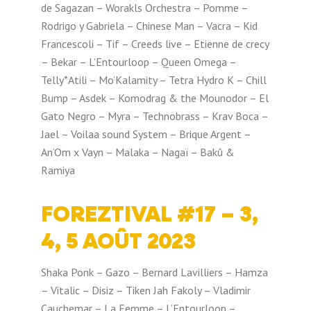
de Sagazan – Worakls Orchestra – Pomme –
Rodrigo y Gabriela – Chinese Man – Vacra – Kid
Francescoli – Tif – Creeds live – Etienne de crecy
– Bekar – L’Entourloop – Queen Omega –
Telly*Atili – Mo’Kalamity – Tetra Hydro K – Chill
Bump – Asdek – Komodrag & the Mounodor – El
Gato Negro – Myra – Technobrass – Krav Boca –
Jael – Voilaa sound System – Brique Argent –
An’Om x Vayn – Malaka – Nagaï – Bakû &
Ramiya
FOREZTIVAL #17 – 3,
4, 5 AOÛT 2023
Shaka Ponk – Gazo – Bernard Lavilliers – Hamza
– Vitalic – Disiz – Tiken Jah Fakoly – Vladimir
Cauchemar – La Femme – L’Entourloop –