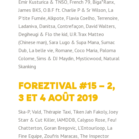
Emir Kusturica & TNSO, French 79, Biga*Ranx,
James BKS, O.B.F ft. Charlie P & Sr Wilson, La
P’tite Fumée, Alkpote, Flavia Coelho, Terrenoire,
Ladaniva, Danitsa, Contrefaçon, David Walters,
Degiheugi & Flo the kid, U.R.Trax Matteo
(Chinese man), Sara Lugo & Supa Mana, Sumac
Dub, La belle vie, Romane, Coco Maria, Paloma
Colome, Sims & DJ Maydin, Mysticwood, Natural
Skanking
FOREZTIVAL #15 – 2,
3 ET 4 AOÛT 2019
Ska-P, Vald, Thérapie Taxi, Tiken Jah Fakoly, Joey
Starr & Cut Killer, IAMDDB, Calypso Rose, Feu!
Chatterton, Goran Bregovic, L’Entourloop, La
Fine Equipe, Zoufris Maracas, The Inspector