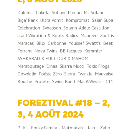
Dub Inc
Tiakola
Sofiane Pamart
Mc Solaar
Biga*Ranx
Ultra Vomit
Kompromat
Saïan Supa
Celebration
Synapson
Solann
Adèle Castillon
srael Vibration & Roots Radics
Maureen
Zoufris
Maracas
Billx
Carbonne
Youssef Swatt’s
Beat
Torrent
Nova Twins
BB Jacques
Kemmler
ASHKABAD X FULL DUB X MAHOM
Maraboutage
Dinaa
Skarra Mucci
Toxic Frogs
Dowdelin
Poésie Zéro
Sierra
Twinkle
Mauvaise
Bouche
Proleter Swing Band
Mac&Wester
111
FOREZTIVAL #18 – 2,
3, 4 AOÛT 2024
PLK – Fonky Family – Matmatah – Jain – Zaho