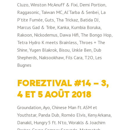
Cluzo, Winston McAnuff & Fixi, Demi Portion,
Raggasonic, Taiwan MC, Al’Tarba & Senbeï, La
P’tite Fumée, Guts, Tha Trickaz, Batida DJ,
Marcus Gad & Tribe, Kanka, Kumbia Boruka,
Rakoon, Nickodemus, Dawa Hifi, The Bongo Hop,
Tetra Hydro K meets Brainless, Throes + The
Shine, Yugen Blakrok, Bisou, Unkle Ben, Dub
Shepherds, Naksookhaw, Fils Cara, T2O, Les
Bugnes
FOREZTIVAL #14 – 3,
4 ET 5 AOÛT 2018
Groundation, Ayo, Chinese Man ft. ASM et
Youthstar, Panda Dub, Roméo Elvis, Keny Arkana,
Danakil, Hungry 5 ft. N’to, Worakls & Joachim
Pastor, Grupo Compay Segundo, Matmatah,