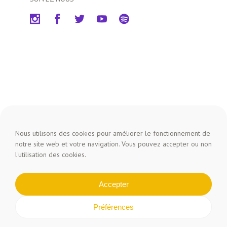
Nous utilisons des cookies pour améliorer le fonctionnement de
notre site web et votre navigation. Vous pouvez accepter ou non
l'utilisation des cookies.
Accepter
Copyright © 2026 Foreztival -
Mentions légales
-
Politique
de confidentialité
Préférences