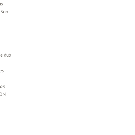
us
 Son
ae dub
es
son
ION