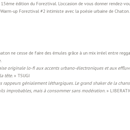
a 15ème édition du Foreztival. L’occasion de vous donner rendez-vo
 Warm-up Foreztival #2 intimiste avec la poésie urbaine de Chaton.
aton ne cesse de faire des émules grâce à un mix irréel entre regg
.
e originale lo-fi aux accents urbano-électroniques et aux effluv
a tête.
» TSUGI
 rappeurs génialement léthargiques. Le grand shaker de la chan
tails improbables, mais à consommer sans modération.
» LIBERAT