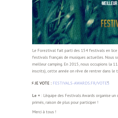
Le Foreztival fait parti des 154 festivals en li
festivals français de musiques actuelles. Nous s
meilleur camping. En 2015, nous occupions la 11è
inscrits), cette année on rêve de rentrer dans le t
> JE VOTE :
FESTIVALS-AWARDS.FR/VOTES
Le +
: L’équipe des Festivals Awards organise un
primés, raison de plus pour participer !
Merci à tous !