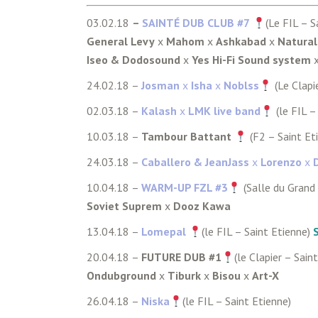
03.02.18
–
SAINTÉ DUB CLUB #7
(Le FIL – S
General
Levy
x
Mahom
x
Ashkabad
x
Natural
Iseo
&
Dodosound
x
Yes Hi-Fi Sound system
24.02.18 –
Josman
x
Isha
x
Noblss
(Le Clapi
02.03.18 –
Kalash
x
LMK live band
(le FIL –
10.03.18 –
Tambour Battant
(F2 – Saint Et
24.03.18 –
Caballero
& JeanJass
x
Lorenzo
x
10.04.18 –
WARM-UP FZL #3
(Salle du Grand 
Soviet Suprem
x
Dooz Kawa
13.04.18 –
Lomepal
(le FIL – Saint Etienne)
20.04.18 –
FUTURE DUB #1
(le Clapier – Sain
Ondubground
x
Tiburk
x
Bisou
x
Art-X
26.04.18 –
Niska
(le FIL – Saint Etienne)