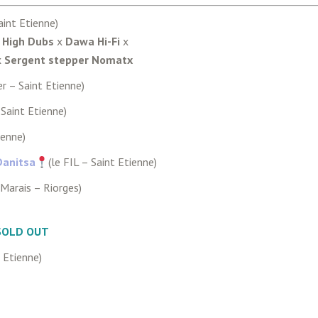
aint Etienne)
 High Dubs
x
Dawa Hi-Fi
x
x
Sergent stepper Nomatx
er – Saint Etienne)
 Saint Etienne)
ienne)
Danitsa
(le FIL – Saint Etienne)
Marais – Riorges)
SOLD OUT
t Etienne)