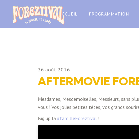
ACCUEIL
PROGRAMMATION
26 août 2016
AFTERMOVIE FORE
Mesdames, Mesdemoiselles, Messieurs, sans plus a
vous ! Vos jolies petites têtes, vos grands sourir
Big up la
#
familleForeztival
!