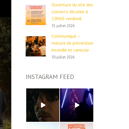
Ouverture du site des
concerts décalée à
19h00 vendredi
31 juillet 2026
Communiqué –
mesure de prévention
incendie et canicule
30 juillet 2026
INSTAGRAM FEED