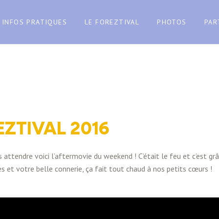
INFOS PRATIQUES
LE FOREZTIVAL
PHOTOS
PAR
ZTIVAL 2016
ttendre voici l’aftermovie du weekend ! C’était le feu et c’est gr
es et votre belle connerie, ça fait tout chaud à nos petits cœurs !